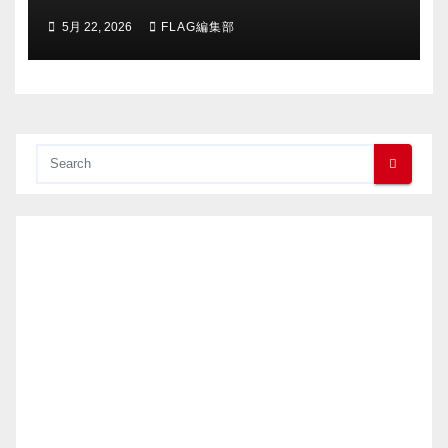
Menakjubkan di Baliknya
5月 22, 2026
FLAG編集部