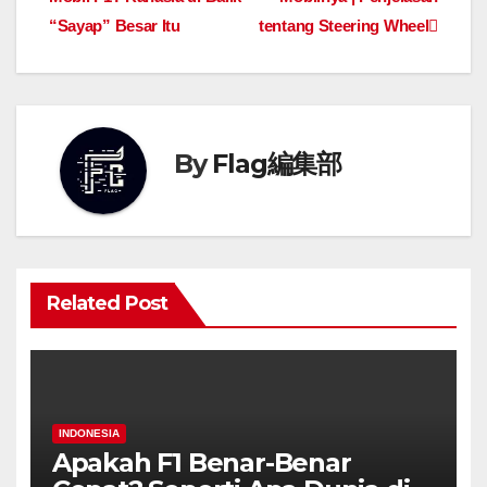
“Sayap” Besar Itu
tentang Steering Wheel
By
Flag編集部
Related Post
INDONESIA
Apakah F1 Benar-Benar