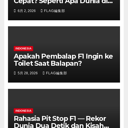
Cepat? Seperti Apa Dunia di
Atas 300 km/jam?
6月 2, 2026
FLAG編集部
INDONESIA
Apakah Pembalap F1 Ingin ke
Toilet Saat Balapan?
5月 28, 2026
FLAG編集部
INDONESIA
Rahasia Pit Stop F1 — Rekor
Dunia Dua Detik dan Kisah