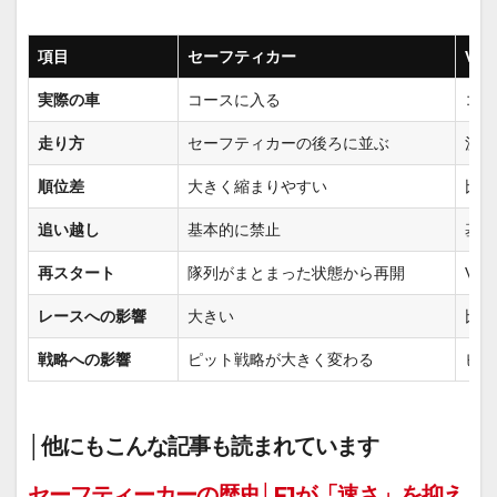
項目
セーフティカー
VSC
実際の車
コースに入る
コー
走り方
セーフティカーの後ろに並ぶ
決め
順位差
大きく縮まりやすい
比較
追い越し
基本的に禁止
基本
再スタート
隊列がまとまった状態から再開
VS
レースへの影響
大きい
比較
戦略への影響
ピット戦略が大きく変わる
ピッ
│他にもこんな記事も読まれています
セーフティーカーの歴史│F1が「速さ」を抑え