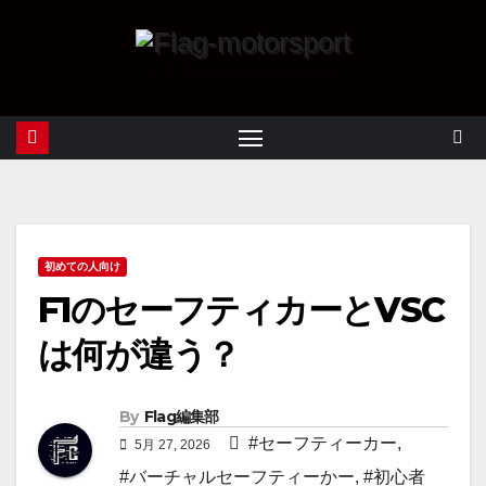
F1 beginner's media
初めての人向け
F1のセーフティカーとVSC
は何が違う？
By
Flag編集部
#セーフティーカー
,
5月 27, 2026
#バーチャルセーフティーかー
,
#初心者